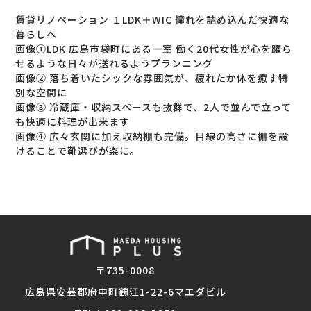
賃貸リノベーション １LDK＋WIC 憧れを詰め込んだ快適な
暮らしへ
画像➀LDK 広島市袋町にある一室 働く20代女性が心を躍ら
せるような日々が送れるようプランニング
画像➁ 落ち着いたシックな雰囲気が、疲れたか体を癒す特
別な空間に
画像③ 冷蔵庫・収納スペースも抜群で、2人で並んで立って
も快適に料理が出来ます
画像④ 広々玄関に加え収納棚も完備。目線の高さに棚を設
けることで靴選びが楽に。
〒735-0008
広島県安芸郡府中町鶴江1-22-6マエダビル