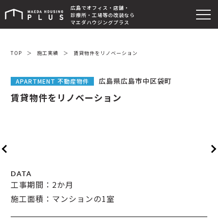
WORKS
広島でオフィス・店舗・
診療所・工場等の改装なら
マエダハウジングプラス
TOP
＞
施工実績
＞
賃貸物件をリノベーション
広島県広島市中区袋町
APARTMENT 不動産物件
賃貸物件をリノベーション
DATA
工事期間：2か月
施工面積：マンションの1室