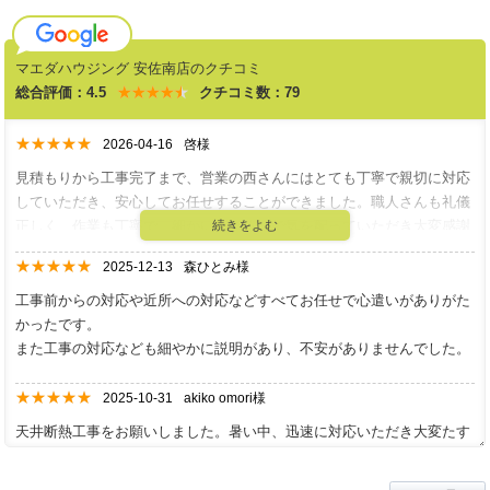
マエダハウジング 安佐南店のクチコミ
総合評価：4.5
★★★★★
★★★★★
クチコミ数：79
★★★★★
★★★★★
2026-04-16
啓様
見積もりから工事完了まで、営業の西さんにはとても丁寧で親切に対応
していただき、安心してお任せすることができました。職人さんも礼儀
正しく、作業も丁寧で、細かいところまで気を配っていただき大変感謝
しています。
★★★★★
★★★★★
2025-12-13
森ひとみ様
仕上がりも期待以上で妻ともども非常に満足しています。
またリフォームする機会があれば、西さんを指名させていただきぜひお
工事前からの対応や近所への対応などすべてお任せで心遣いがありがた
願いしたいです。
かったです。
ありがとうございました。
また工事の対応なども細やかに説明があり、不安がありませんでした。
★★★★★
★★★★★
2025-10-31
akiko omori様
天井断熱工事をお願いしました。暑い中、迅速に対応いただき大変たす
かりました。