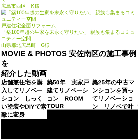
広島市西区 K様
戸建住宅全面リフォーム
「築100年超の生家を末永く守りたい」 親族も集まるコミュ
ニティー空間
山県郡北広島町 G様
MOVIE & PHOTOS
安佐南区の施工事例
を
紹介した動画
店舗兼住宅を購
築50年 実家戸
築25年の中古マ
入してリノベー
建てリノベーシ
ンションを買っ
か
ション しっく
ョン ROOM
てリノベーショ
TOUR
い塗装やDIYで素
ン リノベで叶
敵に変身
えた暮らし、見
せてください！