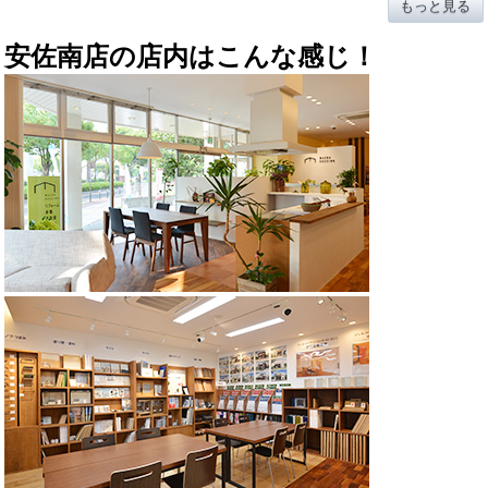
もっと見る
★★★★★
★★★★★
2026-02-28
みず様
どのスタッフさんや職人さんも対応が素晴らしく安心してお任せできま
安佐南店の店内はこんな感じ！
した。
細かな事にも手を抜かず住む人の思いを汲み取り、より良い方法やプラ
ンを考えて頂きました。
★★★★★
★★★★★
2026-02-09
林京子様
そのおかげでリフォームの出来上がりは大満足です。家を復活させるだ
けでなく、より良い空間と居心地の良い家に変身して頂きました。
工事関係者の方たちも感じが良くとても丁寧に綺麗になりました
職人さんの腕の良さにも感心しています。
リフォームといえば『マエダハウジング』さんですね。
この度は、ありがとうございました。