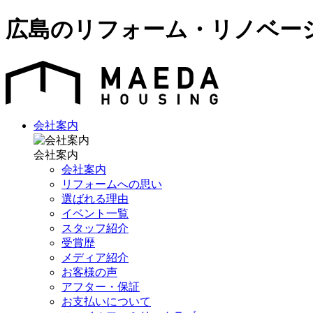
広島のリフォーム・リノベー
会社案内
会社案内
会社案内
リフォームへの思い
選ばれる理由
イベント一覧
スタッフ紹介
受賞歴
メディア紹介
お客様の声
アフター・保証
お支払いについて