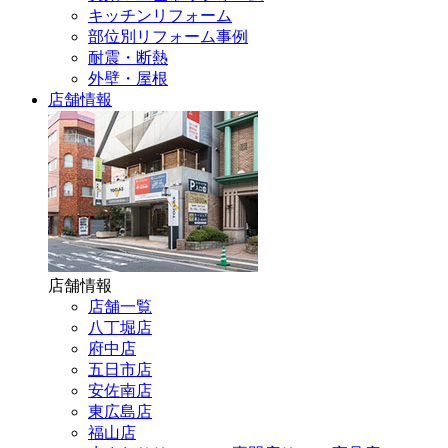
キッチンリフォーム
部位別リフォーム事例
耐震・断熱
外壁・屋根
店舗情報
店舗情報
店舗一覧
八丁堀店
府中店
五日市店
安佐南店
東広島店
福山店