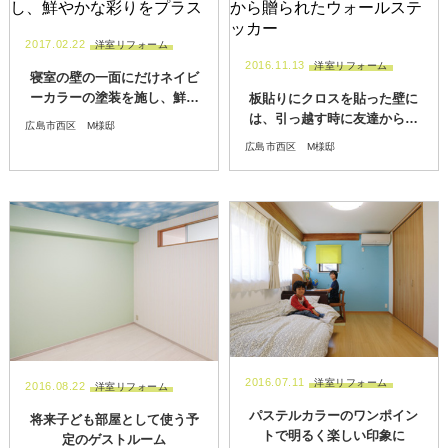
2017.02.22
洋室リフォーム
2016.11.13
洋室リフォーム
寝室の壁の一面にだけネイビ
ーカラーの塗装を施し、鮮や
板貼りにクロスを貼った壁に
かな彩りをプラス
は、引っ越す時に友達から贈
広島市西区 M様邸
られたウォールステッカー
広島市西区 M様邸
2016.07.11
洋室リフォーム
2016.08.22
洋室リフォーム
パステルカラーのワンポイン
将来子ども部屋として使う予
トで明るく楽しい印象に
定のゲストルーム