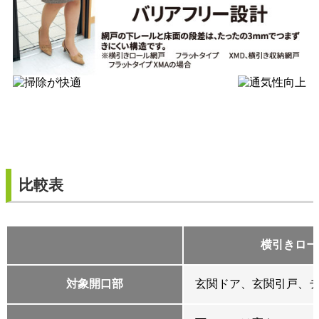
比較表
横引きロー
対象開口部
玄関ドア、玄関引戸、