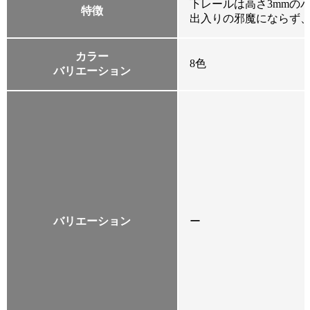
下レールは高さ3mmの
特徴
出入りの邪魔にならず
カラー
8色
バリエーション
バリエーション
ー