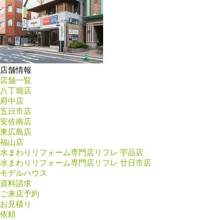
店舗情報
店舗一覧
八丁堀店
府中店
五日市店
安佐南店
東広島店
福山店
水まわりリフォーム専門店リフレ 宇品店
水まわりリフォーム専門店リフレ 廿日市店
モデルハウス
資料請求
ご来店予約
お見積り
依頼