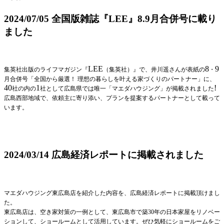
2024/07/05 全国版雑誌『LEE』8.9月合併号に載り
ました
LEE
8
9
集英社出版のライフマガジン『
（集英社）』で、井川遥さんが表紙の
・
月合併号「全国から厳選！ 理想の暮らしを叶える家づくりのパートナー」に、
40
1
!
社の内の
社として広島県では唯一「マエダハウジング」が掲載されました
広島西部地域で、依頼主に寄り添い、プランを提案するパートナーとして載って
います。
2024/03/14 広島経済レポートに掲載されました
マエダハウジング東広島店を紹介した内容を、広島経済レポートに掲載頂けまし
た。
東広島店は、空き家対策の一例として、東広島市で築30年の日本家屋をリノベー
ションして、ショールームとして活用しています。ぜひ気軽にショールームをご