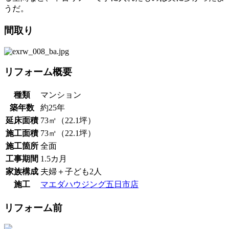
うだ。
間取り
リフォーム概要
種類
マンション
築年数
約25年
延床面積
73㎡（22.1坪）
施工面積
73㎡（22.1坪）
施工箇所
全面
工事期間
1.5カ月
家族構成
夫婦＋子ども2人
施工
マエダハウジング五日市店
リフォーム前