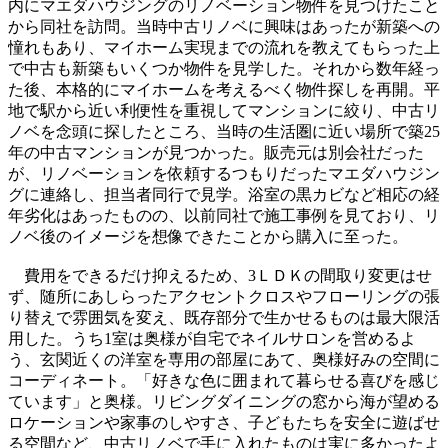
内にマエダハウジングのリノベーション物件を見つけたこと
から同社を訪問。当時中古リノベに興味はあったが新築への
憧れもあり、マイホーム実現までの流れを教えてもらった上
で中古も新築もいくつか物件を見学した。それから数年経っ
た後、本格的にマイホームを考えるべく物件探しを再開。平
地で駅から近い利便性を重視してマンションに絞り、中古リ
ノベを念頭に探したところ、当時の生活圏に近い場所で築25
年の中古マンションが見つかった。販売元は別会社だった
が、リノベーションを依頼するつもりだったマエダハウジン
グに連絡し、担当者同行で見学。浴室の黒カビなど相応の経
年劣化はあったものの、以前同社で施工事例を見ており、リ
ノベ後のイメージを想像できたことから購入に至った。
費用をできるだけ抑えるため、3ＬＤＫの間取り変更はせ
ず、随所にあしらったアクセントクロスやフローリングの張
り替えで雰囲気を変え、既存部分で生かせるものは最大限活
用した。うち1室は奥様が自宅でネイルサロンを営めるよ
う、玄関近くの洋室を専用の部屋にあて、奥様好みの空間に
コーディネート。「好きな色に囲まれて暮らせる喜びを感じ
ています」と奥様。リビングダイニングの窓から海が望める
ロケーションや家事のしやすさ、子どもたちを安全に遊ばせ
る空間など、中古リノベで手に入れたものは実に多かったよ