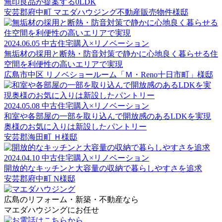
無印良品が提案する0LDK
安芸郡府中町 マエダハウジング不動産販売物件様邸
2024.06.05
中古住宅購入×リノベーション
無垢材の採用と断熱・防音対策で静かに心地良く暮らせる住
空間を利便性の高いエリアで実現
広島市中区 リノベショールーム「Ｍ・Reno十日市町」様邸
2024.05.08
中古住宅購入×リノベーション
和室や各部屋の一部を取り込んで開放感のあるLDKを実現
奥様のお気に入りは新設したパントリー
安芸郡海田町 Ｈ様邸
2024.04.10
中古住宅購入×リノベーション
開放的なキッチンと大容量の収納で暮らしやすさを追求
安芸郡府中町 N様邸
広島のリフォーム・新築・不動産なら
マエダハウジングにお任せ