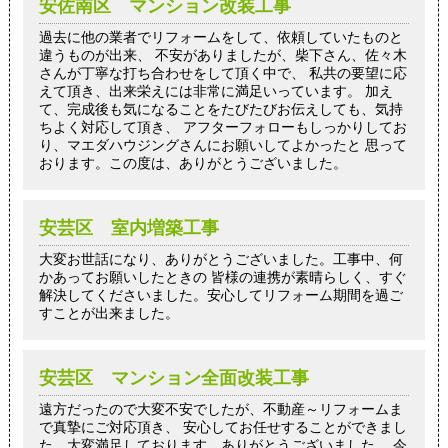
安佐南区 マンション改装工事
過去に他の業者でリフォームをして、依頼していたものと
違うものが出来、 不安がありましたが、柴下さん、佐々木
さんが丁寧な打ち合わせをして頂く中で、 私共の要望に応
えて頂き、出来栄えには非常に満足いっています。 加え
て、完成後も気になることをたびたびお伝えしても、気持
ちよく対応して頂き、 アフターフォローもしっかりしてお
り、マエダハウジングさんにお願いしてよかったと 思って
おります。この度は、ありがとうございました。
安芸区 室内増築工事
大変お世話になり、ありがとうございました。工事中、何
かあってお願いしたときの 皆様の連携が素晴らしく、すぐ
解決してくださいました。安心してリフォーム期間を過ご
すことが出来ました。
安芸区 マンション全面改装工事
遠方だったので大変不安でしたが、不動産～リフォームま
で真摯にご対応頂き、 安心してお任せすることができまし
た。大変満足しております。ありがとうございました。 今