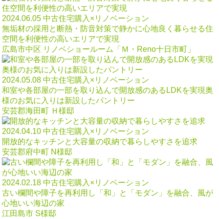
2024.06.05
中古住宅購入×リノベーション
無垢材の採用と断熱・防音対策で静かに心地良く暮らせる住
空間を利便性の高いエリアで実現
広島市中区 リノベショールーム「Ｍ・Reno十日市町」
2024.05.08
中古住宅購入×リノベーション
和室や各部屋の一部を取り込んで開放感のあるLDKを実現奥
様のお気に入りは新設したパントリー
安芸郡海田町 Ｈ様邸
2024.04.10
中古住宅購入×リノベーション
開放的なキッチンと大容量の収納で暮らしやすさを追求
安芸郡府中町 N様邸
2024.02.18
中古住宅購入×リノベーション
古い欄間や障子を再利用し「和」と「モダン」を融合、風が
心地いい海辺の家
江田島市 S様邸