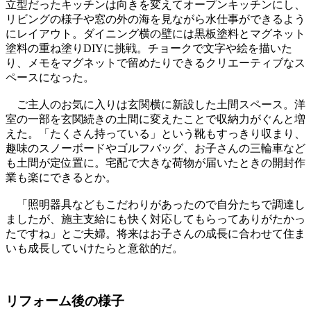
立型だったキッチンは向きを変えてオープンキッチンにし、
リビングの様子や窓の外の海を見ながら水仕事ができるよう
にレイアウト。ダイニング横の壁には黒板塗料とマグネット
塗料の重ね塗りDIYに挑戦。チョークで文字や絵を描いた
り、メモをマグネットで留めたりできるクリエーティブなス
ペースになった。
ご主人のお気に入りは玄関横に新設した土間スペース。洋
室の一部を玄関続きの土間に変えたことで収納力がぐんと増
えた。「たくさん持っている」という靴もすっきり収まり、
趣味のスノーボードやゴルフバッグ、お子さんの三輪車など
も土間が定位置に。宅配で大きな荷物が届いたときの開封作
業も楽にできるとか。
「照明器具などもこだわりがあったので自分たちで調達し
ましたが、施主支給にも快く対応してもらってありがたかっ
たですね」とご夫婦。将来はお子さんの成長に合わせて住ま
いも成長していけたらと意欲的だ。
リフォーム後の様子