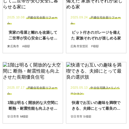
2025.10.08
2025.09.24
戸建住宅全面リフォー
戸建住宅全面リフォー
ム
ム
実家の母屋と離れを改築して
ピット付きのガレージを備え
二世帯が安心安全に暮らせる
た 家族それぞれが楽しめる家
家に
東広島市 A様邸
広島市安芸区 F様邸
2025.07.17
2025.05.13
戸建住宅全面リフォー
中古住宅購入×リノベ
ム
ーション
1階は明るく開放的な大空間に
快適でお互いの趣味を満喫で
断熱・耐震性能も向上させた
きる、夫婦にとって最良の選
長期優良住宅
択肢
廿日市市 M様邸
廿日市市 S様邸