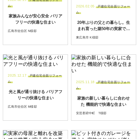
ム
2026.02.05
戸建住宅全面リフォー
ム
家族みんなが安心安全 バリア
フリーの快適な住まい
20年ぶりの父との暮らし。生
まれ育った築50年の実家で快
広島市佐伯区 N様邸
適に暮らす
東広島市 K様邸
2025.12.17
戸建住宅全面リフォー
ム
2025.11.18
戸建住宅全面リフォー
ム
光と風が通り抜ける バリアフ
リーの快適な住まい
家族の新しい暮らしに合わせ
た 機能的で快適な住まい
広島市佐伯区 M様邸
安芸郡府中町 T様邸