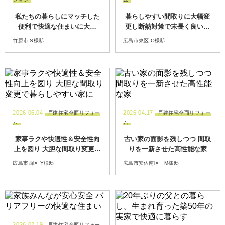
私たちの暮らしにマッチした
暮らしやすい間取りに大幅変
便利で快適な住まいに大満
更し断熱対策で末長く良い家
足！
に
竹原市 S様邸
広島市東区 O様邸
2026.06.04
2026.04.17
戸建住宅全面リフォー
戸建住宅全面リフォー
ム
ム
家事ラクや快適性＆安全性向
古い家の面影を残しつつ 間取
上を図り 大胆な間取り変更で
りを一新させた高性能な家
暮らしやすい家に
広島市西区 Y様邸
広島市安佐南区 M様邸
2026.02.19
戸建住宅全面リフォー