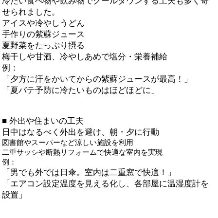
冷たい食べ物や飲み物でクールダウンする工夫も多く寄
せられました。
アイスや冷やしうどん
手作りの紫蘇ジュース
夏野菜をたっぷり摂る
梅干しや甘酒、冷やしあめで塩分・栄養補給
例：
「夕方に汗をかいてからの紫蘇ジュースが最高！」
「夏バテ予防に冷たいものはほどほどに」
■ 外出や住まいの工夫
日中はなるべく外出を避け、朝・夕に行動
図書館やスーパーなど涼しい施設を利用
二重サッシや断熱リフォームで快適な室内を実現
例：
「男でも外では日傘。室内は二重窓で快適！」
「エアコン設定温度を見える化し、各部屋に温湿度計を
設置」