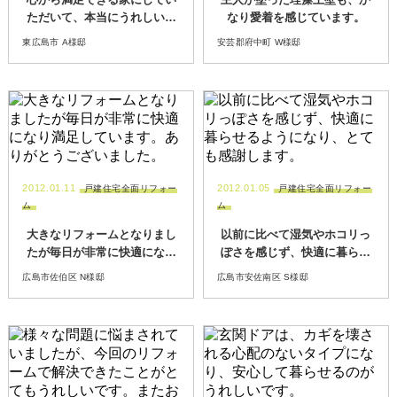
ただいて、本当にうれしいで
なり愛着を感じています。
す。
東広島市 A様邸
安芸郡府中町 W様邸
2012.01.11
2012.01.05
戸建住宅全面リフォー
戸建住宅全面リフォー
ム
ム
大きなリフォームとなりまし
以前に比べて湿気やホコリっ
たが毎日が非常に快適になり
ぽさを感じず、快適に暮らせ
満足しています。ありがとう
るようになり、とても感謝し
広島市佐伯区 N様邸
広島市安佐南区 S様邸
ございました。
ます。