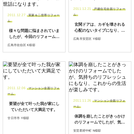
2011.12.21
戸建住宅全面リフォー
ム
2011.12.27
実家＆二世帯リフォー
ム
玄関ドアは、カギを壊される
心配のないタイプになり、安
様々な問題に悩まされていま
心して暮らせるのがうれしい
したが、今回のリフォームで
広島市安芸区 Y様邸
です。
解決できたことがとてもうれ
広島市佐伯区 K様邸
しいです。またお世話になり
ます。
2011.12.06
マンション全面リフォ
ーム
2011.11.26
マンション全面リフォ
要望が全て叶った我が家にし
ーム
ていただいて大満足です。
体調を崩したことがきっかけ
廿日市市 Y様邸
のリフォームでしたが、気持
ちのリフレッシュにもなり、
安芸郡府中町 N様邸