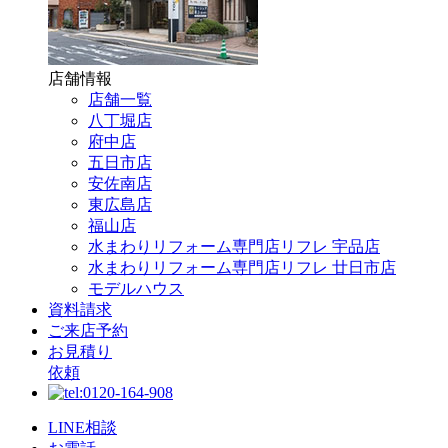
店舗情報
店舗一覧
八丁堀店
府中店
五日市店
安佐南店
東広島店
福山店
水まわりリフォーム専門店リフレ 宇品店
水まわりリフォーム専門店リフレ 廿日市店
モデルハウス
資料請求
ご来店予約
お見積り
依頼
LINE相談