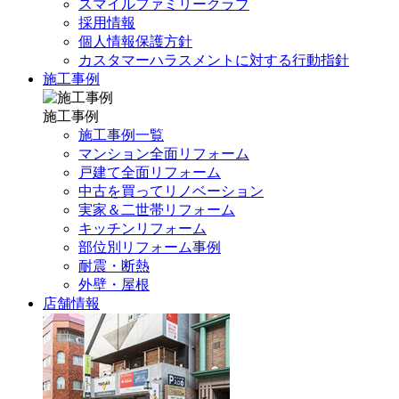
スマイルファミリークラブ
採用情報
個人情報保護方針
カスタマーハラスメントに対する行動指針
施工事例
施工事例
施工事例一覧
マンション全面リフォーム
戸建て全面リフォーム
中古を買ってリノベーション
実家＆二世帯リフォーム
キッチンリフォーム
部位別リフォーム事例
耐震・断熱
外壁・屋根
店舗情報