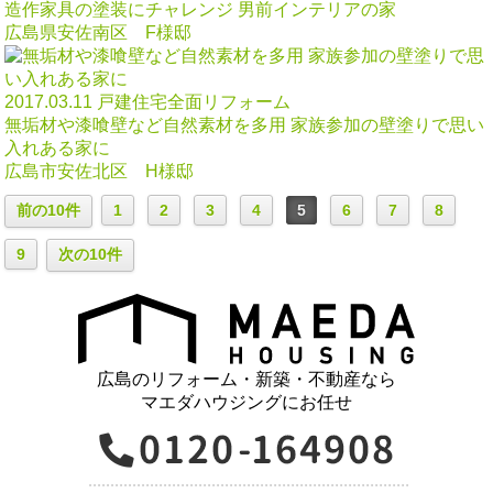
造作家具の塗装にチャレンジ 男前インテリアの家
広島県安佐南区 F様邸
2017.03.11
戸建住宅全面リフォーム
無垢材や漆喰壁など自然素材を多用 家族参加の壁塗りで思い
入れある家に
広島市安佐北区 H様邸
前の10件
1
2
3
4
5
6
7
8
9
次の10件
広島のリフォーム・新築・不動産なら
マエダハウジングにお任せ