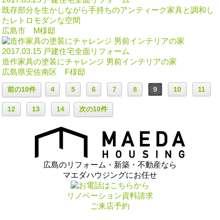
既存部分を生かしながら手持ちのアンティーク家具と調和し
たレトロモダンな空間
広島市 M様邸
2017.03.15
戸建住宅全面リフォーム
造作家具の塗装にチャレンジ 男前インテリアの家
広島県安佐南区 F様邸
前の10件
4
5
6
7
8
9
10
11
12
13
14
次の10件
広島のリフォーム・新築・不動産なら
マエダハウジングにお任せ
リノベーション資料請求
ご来店予約