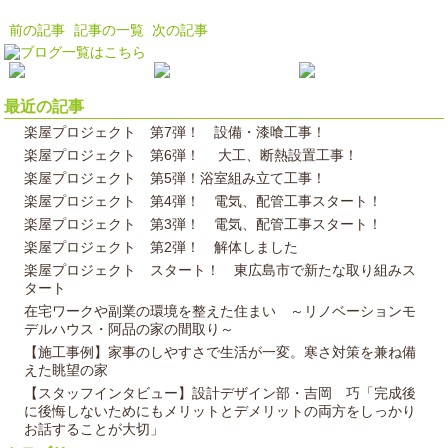
前の記事
記事の一覧
次の記事
最近の記事
楽屋プロジェクト 第7弾！ 設備・漆喰工事！
楽屋プロジェクト 第6弾！ 大工、断熱設置工事！
楽屋プロジェクト 第5弾！浴室組み立て工事！
楽屋プロジェクト 第4弾！ 電気、配管工事スタート！
楽屋プロジェクト 第3弾！ 電気、配管工事スタート！
楽屋プロジェクト 第2弾！ 解体しました
楽屋プロジェクト スタート！ 東広島市で新たな取り組みス
タート
在宅ワークや副業の環境を整えた住まい ～リノベーションモ
デルハウス・阿品の家の間取り～
【施工事例】家事のしやすさで生活が一変。寒さ対策を兼ね備
えた眺望の家
【スタッフインタビュー】設計デザイン部・吉岡 巧「完成後
に後悔しないためにもメリットとデメリットの両方をしっかり
お話することが大切」