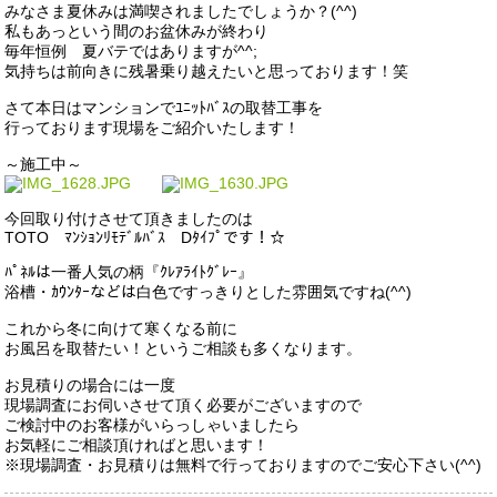
みなさま夏休みは満喫されましたでしょうか？(^^)
私もあっという間のお盆休みが終わり
毎年恒例 夏バテではありますが^^;
気持ちは前向きに残暑乗り越えたいと思っております！笑
さて本日はマンションでﾕﾆｯﾄﾊﾞｽの取替工事を
行っております現場をご紹介いたします！
～施工中～
今回取り付けさせて頂きましたのは
TOTO ﾏﾝｼｮﾝﾘﾓﾃﾞﾙﾊﾞｽ Dﾀｲﾌﾟです！☆
ﾊﾟﾈﾙは一番人気の柄『ｸﾚｱﾗｲﾄｸﾞﾚｰ』
浴槽・ｶｳﾝﾀｰなどは白色ですっきりとした雰囲気ですね(^^)
これから冬に向けて寒くなる前に
お風呂を取替たい！というご相談も多くなります。
お見積りの場合には一度
現場調査にお伺いさせて頂く必要がございますので
ご検討中のお客様がいらっしゃいましたら
お気軽にご相談頂ければと思います！
※現場調査・お見積りは無料で行っておりますのでご安心下さい(^^)